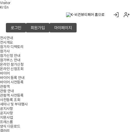
Visitor
Kr
En
로그인
회원가입
마이페이지
전시안내
전시개요
참가자 디렉토리
참가사
참가신청 안내
참가부스 안내
온라인 참가신청
온라인 신청조회
바이어
바이어 등록 안내
바이어 사전등록
관람객
관람 안내
관람객 사전등록
사전등록 조회
세미나 및 부대행사
공지사항
공지사항
지원사업
프레스룸
양식 다운로드
갤러리