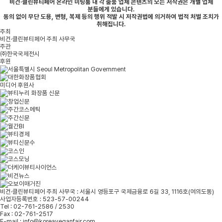
비건·클린뷰티페어 온라인 미팅룸 내 각 출품 업체 콘텐츠의 모든 저작권은 개별 업체
분들에게 있습니다.
동의 없이 무단 도용, 변형, 복제 등의 행위 적발 시 저작권법에 의거하여 법적 처벌 조치가
취해집니다.
주최
비건·클린뷰티페어 주최 사무국
주관
㈜한국국제전시
후원
미디어 후원사
비건·클린뷰티페어 주최 사무국 : 서울시 영등포구 국제금융로 6길 33, 1116호(여의도동)
사업자등록번호 : 523-57-00244
Tel : 02-761-2586 / 2530
Fax : 02-761-2517
E-mail : info@koreaveganfair.com