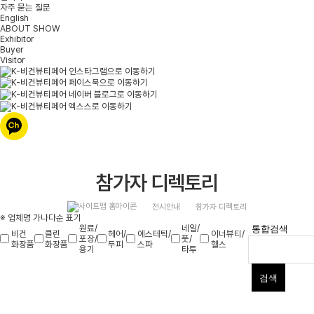
자주 묻는 질문
English
ABOUT SHOW
Exhibitor
Buyer
Visitor
참가자 디렉토리
전시안내
참가자 디렉토리
※ 업체명 가나다순 표기
원료/
네일/
비건
클린
헤어/
에스테틱/
이너뷰티/
포장/
풋/
화장품
화장품
두피
스파
헬스
용기
타투