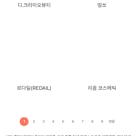
디.크라이오뷰티
띵쏘
르다일(REDAIL)
리꼼 코스메틱
1
2
3
4
5
6
7
8
9
맨끝