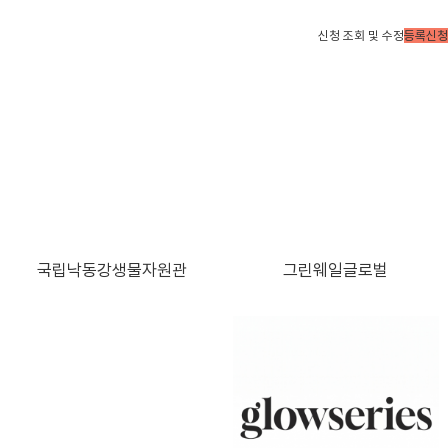
신청 조회 및 수정
등록신청
국립낙동강생물자원관
그린웨일글로벌