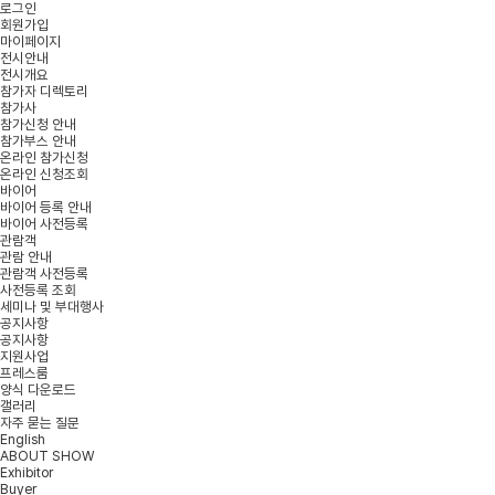
로그인
회원가입
마이페이지
전시안내
전시개요
참가자 디렉토리
참가사
참가신청 안내
참가부스 안내
온라인 참가신청
온라인 신청조회
바이어
바이어 등록 안내
바이어 사전등록
관람객
관람 안내
관람객 사전등록
사전등록 조회
세미나 및 부대행사
공지사항
공지사항
지원사업
프레스룸
양식 다운로드
갤러리
자주 묻는 질문
English
ABOUT SHOW
Exhibitor
Buyer