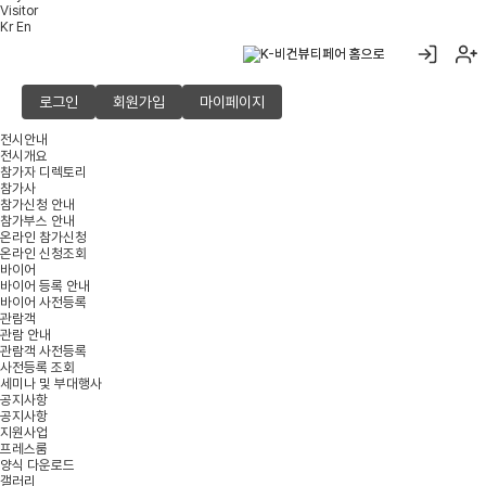
Visitor
Kr
En
로그인
회원가입
마이페이지
전시안내
전시개요
참가자 디렉토리
참가사
참가신청 안내
참가부스 안내
온라인 참가신청
온라인 신청조회
바이어
바이어 등록 안내
바이어 사전등록
관람객
관람 안내
관람객 사전등록
사전등록 조회
세미나 및 부대행사
공지사항
공지사항
지원사업
프레스룸
양식 다운로드
갤러리