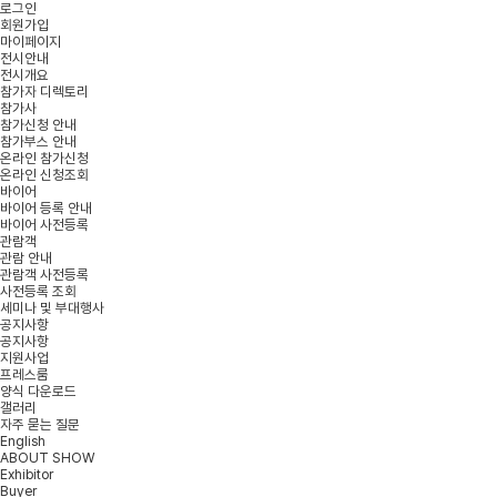
로그인
회원가입
마이페이지
전시안내
전시개요
참가자 디렉토리
참가사
참가신청 안내
참가부스 안내
온라인 참가신청
온라인 신청조회
바이어
바이어 등록 안내
바이어 사전등록
관람객
관람 안내
관람객 사전등록
사전등록 조회
세미나 및 부대행사
공지사항
공지사항
지원사업
프레스룸
양식 다운로드
갤러리
자주 묻는 질문
English
ABOUT SHOW
Exhibitor
Buyer