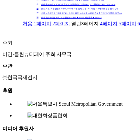
코엑스 비건·클린뷰티페어! 지원금으로 부담 없이 바이어 만나기! (7/16~18)
41
비건·클린뷰티 브랜드라면 최대 25% 할인받고 코엑스로! (비건·클린뷰티페어, 26.7.16~18)
40
[보도자료] 비건·클린뷰티페어, 바이어 사전 등록 오픈…1:1 미팅 시스템으로 실질 성과 강화
39
신규 브랜드인 당신에게 딱 맞는 부스비 발견! ★뉴비클 스페셜 존★ 확인하기! (*선착순 50부스)
38
바이어만 누리는 혜택, 비건·클린뷰티페어 ▶바이어 사전등록◀ START!
처음
1
페이지
2
페이지
열린
3
페이지
4
페이지
5
페이지
6
주최
비건·클린뷰티페어 주최 사무국
주관
㈜한국국제전시
후원
미디어 후원사