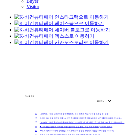
Buyer
Visitor
게시물 검색
검색대상
번호
47
[보도자료] [전시 문화] 비건·클린뷰티페어, 신규 브랜드 지원 ‘뉴비클 스페셜 존’ 운영
46
부스비 25% 아낄 마지막 기회 ★ 이번 주 금요일 조기신청 마감 (코엑스 비건·클린뷰티페어, 7/16~18…
45
[보도자료] [전시 문화] 비건·클린뷰티페어, 조기신청 3월 6일 마감…참가비 최대 25% 할인‧부스 선점 …
44
▶ 25% 할인 종료 D-25! 다른 브랜드는 이미 신청 완료, 지금 서두르세요! (7/16~18, 코엑스)
43
'부스비 비싸다' 하셔서 준비했습니다! 코엑스 비건·클린뷰티페어 지원금+25% 할인 (7/16~18)
42